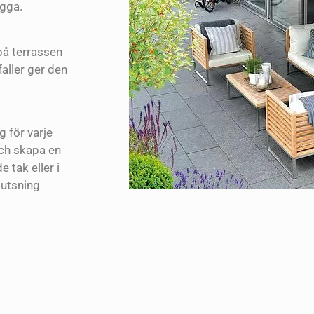
ugga.
på terrassen
faller ger den
g för varje
och skapa en
 tak eller i
mutsning