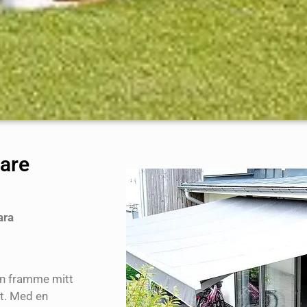
gare
ara
len framme mitt
et. Med en