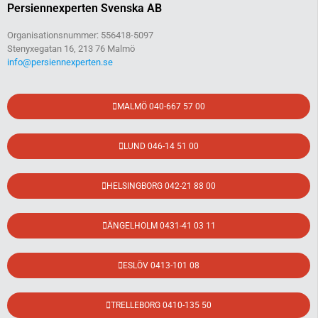
Persiennexperten Svenska AB
Organisationsnummer: 556418-5097
Stenyxegatan 16, 213 76 Malmö
info@persiennexperten.se
MALMÖ 040-667 57 00
LUND 046-14 51 00
HELSINGBORG 042-21 88 00
ÄNGELHOLM 0431-41 03 11
ESLÖV 0413-101 08
TRELLEBORG 0410-135 50