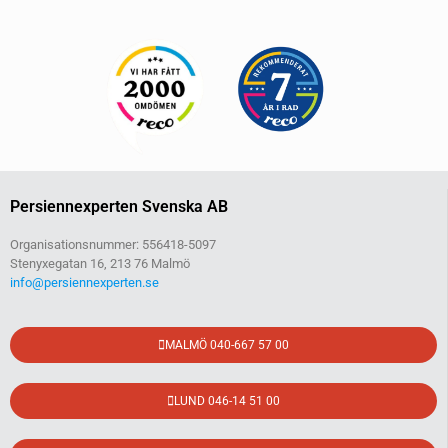
Persiennexperten Svenska AB
Organisationsnummer: 556418-5097
Stenyxegatan 16, 213 76 Malmö
info@persiennexperten.se
MALMÖ 040-667 57 00
LUND 046-14 51 00