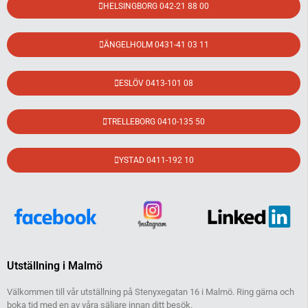
HELSINGBORG 042-21 88 00
ÄNGELHOLM 0431-41 03 11
ESLÖV 0413-101 08
TRELLEBORG 0410-135 50
YSTAD 0411-192 10
Utställning i Malmö
Välkommen till vår utställning på Stenyxegatan 16 i Malmö. Ring gärna och
boka tid med en av våra säljare innan ditt besök.